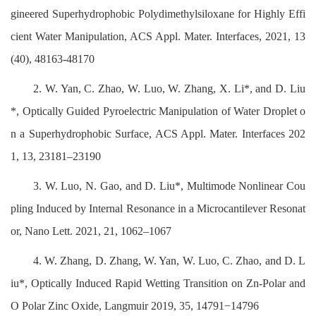
gineered Superhydrophobic Polydimethylsiloxane for Highly Effi
cient Water Manipulation, ACS Appl. Mater. Interfaces, 2021, 13
(40), 48163-48170
2. W. Yan, C. Zhao, W. Luo, W. Zhang, X. Li*, and D. Liu
*, Optically Guided Pyroelectric Manipulation of Water Droplet o
n a Superhydrophobic Surface, ACS Appl. Mater. Interfaces 202
1, 13, 23181–23190
3. W. Luo, N. Gao, and D. Liu*, Multimode Nonlinear Cou
pling Induced by Internal Resonance in a Microcantilever Resonat
or, Nano Lett. 2021, 21, 1062–1067
4. W. Zhang, D. Zhang, W. Yan, W. Luo, C. Zhao, and D. L
iu*, Optically Induced Rapid Wetting Transition on Zn-Polar and
O Polar Zinc Oxide, Langmuir 2019, 35, 14791−14796