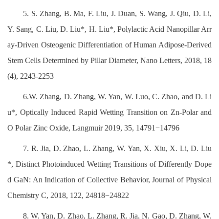
5. S. Zhang, B. Ma, F. Liu, J. Duan, S. Wang, J. Qiu, D. Li,
Y. Sang, C. Liu, D. Liu*, H. Liu*, Polylactic Acid Nanopillar Arr
ay-Driven Osteogenic Differentiation of Human Adipose-Derived
Stem Cells Determined by Pillar Diameter, Nano Letters, 2018, 18
(4), 2243-2253
6.W. Zhang, D. Zhang, W. Yan, W. Luo, C. Zhao, and D. Li
u*, Optically Induced Rapid Wetting Transition on Zn-Polar and
O Polar Zinc Oxide, Langmuir 2019, 35, 14791−14796
7. R. Jia, D. Zhao, L. Zhang, W. Yan, X. Xiu, X. Li, D. Liu
*, Distinct Photoinduced Wetting Transitions of Differently Dope
d GaN: An Indication of Collective Behavior, Journal of Physical
Chemistry C, 2018, 122, 24818−24822
8. W. Yan, D. Zhao, L. Zhang, R. Jia, N. Gao, D. Zhang, W.