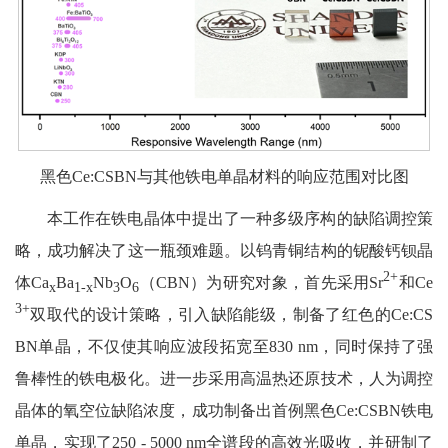
黑色Ce:CSBN与其他铁电单晶材料的响应范围对比图
本工作在铁电晶体中提出了一种多级序构的缺陷调控策
略，成功解决了这一瓶颈难题。以钨青铜结构的铌酸钙钡晶
2+
体Ca
Ba
Nb
O
（CBN）为研究对象，首先采用Sr
和Ce
x
1-x
3
6
3+
双取代的设计策略，引入缺陷能级，制备了红色的Ce:CS
BN单晶，不仅使其响应波段拓宽至830 nm，同时保持了强
鲁棒性的铁电极化。进一步采用高温热还原技术，人为调控
晶体的氧空位缺陷浓度，成功制备出首例黑色Ce:CSBN铁电
单晶，实现了250 - 5000 nm全谱段的高效光吸收，并研制了