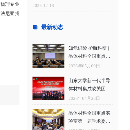
告
态物理专业
2025-12-18
夕法尼亚州
最新动态
知危识险 护航科研 |
晶体材料全国重点实
验室举办危化品安全
2026年05月09日
知识专题培训
山东大学新一代半导
体材料集成攻关团队
获评2026年度中国青
2026年04月28日
年五四奖章集体
晶体材料全国重点实
验室第一届学术委员
会二次会议举行