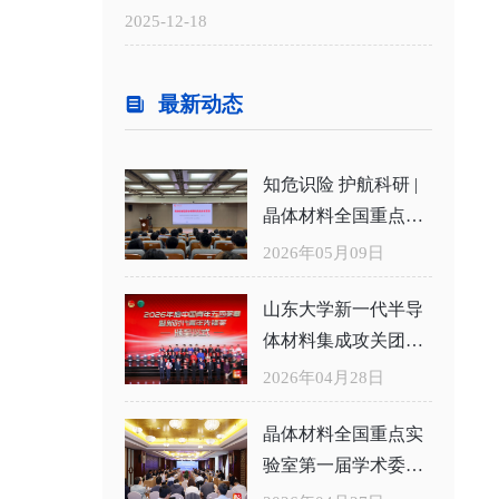
告
2025-12-18
最新动态
知危识险 护航科研 |
晶体材料全国重点实
验室举办危化品安全
2026年05月09日
知识专题培训
山东大学新一代半导
体材料集成攻关团队
获评2026年度中国青
2026年04月28日
年五四奖章集体
晶体材料全国重点实
验室第一届学术委员
会二次会议举行