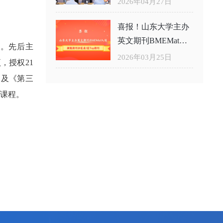
2026年04月27日
喜报！山东大学主办
英文期刊BMEMat入
究。先后主
选新锐期刊分区表1
2026年03月25日
，授权21
区Top期刊
k》及《第三
等课程。