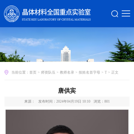
当前位置：
首页
>
师资队伍
>
教师名录
>
按姓名首字母
>
T
>
正文
唐供宾
来源：
发布时间：2024年04月19日 10:10
浏览：
801