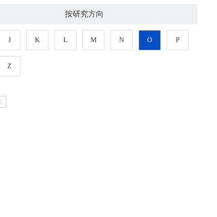
按研究方向
J
K
L
M
N
O
P
Z
页