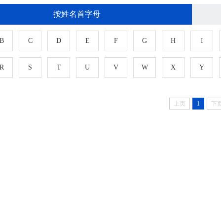
按姓名首字母
B
C
D
E
F
G
H
I
R
S
T
U
V
W
X
Y
上页
1
下