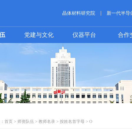
晶体材料研究院
新一代半导
伍
党建与文化
仪器平台
合作
置：
首页
>
师资队伍
>
教师名录
>
按姓名首字母
>
O