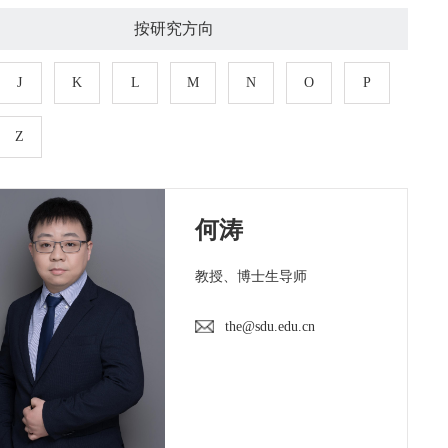
按研究方向
J
K
L
M
N
O
P
Z
何涛
教授、博士生导师
the@sdu.edu.cn