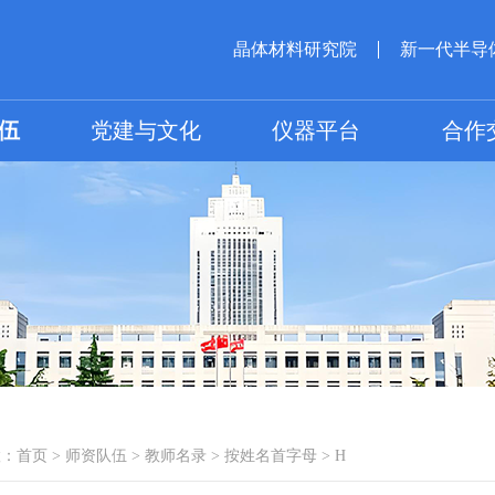
晶体材料研究院
新一代半导
伍
党建与文化
仪器平台
合作
置：
首页
>
师资队伍
>
教师名录
>
按姓名首字母
>
H