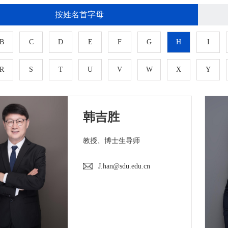
按姓名首字母
B
C
D
E
F
G
H
I
R
S
T
U
V
W
X
Y
韩吉胜
教授、博士生导师
J.han@sdu.edu.cn