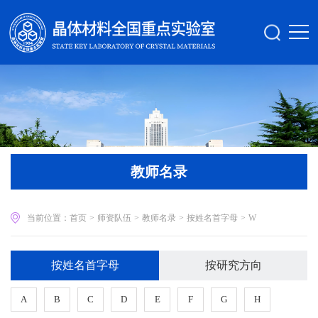
教师名录
当前位置：
首页
>
师资队伍
>
教师名录
>
按姓名首字母
>
W
按姓名首字母
按研究方向
A
B
C
D
E
F
G
H