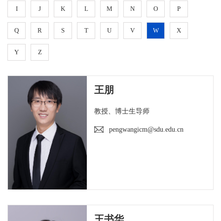
I
J
K
L
M
N
O
P
Q
R
S
T
U
V
W
X
Y
Z
王朋
教授、博士生导师
pengwangicm@sdu.edu.cn
王书华