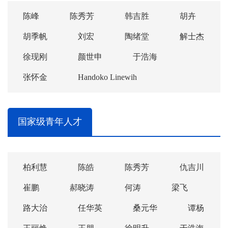
陈峰
陈秀芳
韩吉胜
胡卉
胡季帆
刘宏
陶绪堂
解士杰
徐现刚
颜世申
于浩海
张怀金
Handoko Linewih
国家级青年人才
柏利慧
陈皓
陈秀芳
仇吉川
崔鹏
郝晓涛
何涛
梁飞
路大治
任华英
桑元华
谭杨