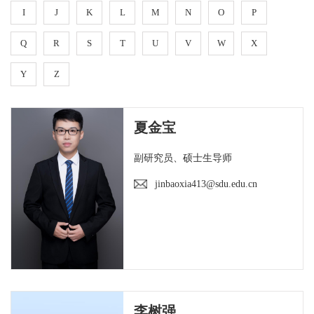
I
J
K
L
M
N
O
P
Q
R
S
T
U
V
W
X
Y
Z
夏金宝
副研究员、硕士生导师
jinbaoxia413@sdu.edu.cn
李树强