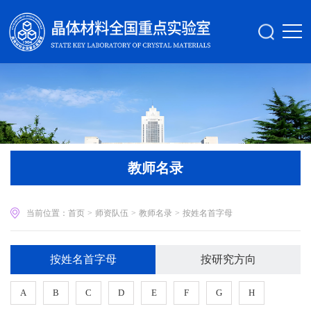
教师名录
当前位置：
首页
>
师资队伍
>
教师名录
>
按姓名首字母
按姓名首字母
按研究方向
A
B
C
D
E
F
G
H