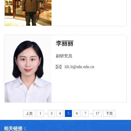
李丽丽
副研究员
lili.li@sdu.edu.cn
...
...
上页
1
3
4
5
6
7
17
下页
相关链接：