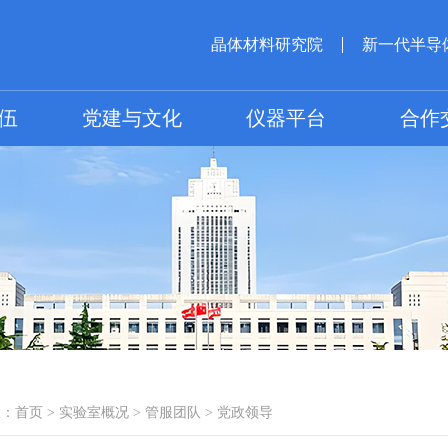
晶体材料研究院
新一代半导
伍
党建与文化
仪器平台
合作
置：
首页
>
实验室概况
>
管服团队
>
党政领导