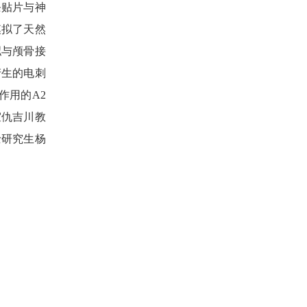
条贴片与神
模拟了天然
拟与颅骨接
产生的电刺
作用的A2
室仇吉川教
士研究生杨