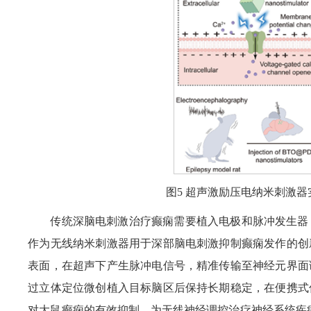
图5 超声激励压电纳米刺激
传统深脑电刺激治疗癫痫需要植入电极和脉冲发生器
作为无线纳米刺激器用于深部脑电刺激抑制癫痫发作的创
表面，在超声下产生脉冲电信号，精准传输至神经元界面
过立体定位微创植入目标脑区后保持长期稳定，在便携式
对大鼠癫痫的有效抑制，为无线神经调控治疗神经系统疾