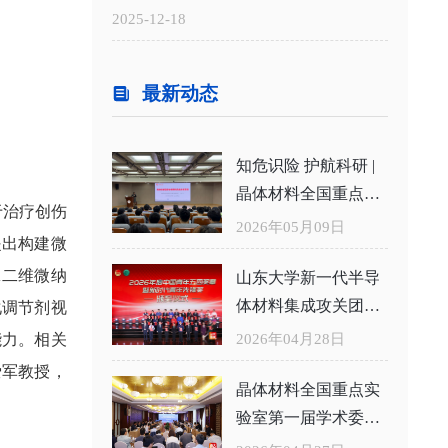
告
2025-12-18
最新动态
知危识险 护航科研 |
晶体材料全国重点实
于治疗创伤
验室举办危化品安全
2026年05月09日
提出构建微
知识专题培训
A二维微纳
山东大学新一代半导
体材料集成攻关团队
化调节剂视
获评2026年度中国青
能力。相关
2026年04月28日
年五四奖章集体
爱军教授，
晶体材料全国重点实
验室第一届学术委员
会二次会议举行