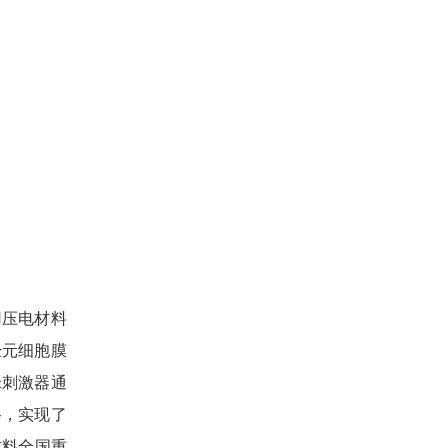
用压电材料
经元细胞膜
米刺激器通
路，实现了
材料全国重