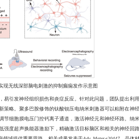
器实现无线深部脑电刺激的抑制癫痫发作示意图
，易引发神经组织损伤和炎症反应。针对此问题，团队提出利
新策略。聚多巴胺修饰的钛酸钡压电纳米刺激器可以粘附在神
调节细胞膜电压门控钙离子通道，激活神经元和神经环路。纳
低强度超声换能器激励下，精确激活目标脑区和相关的神经回
病领域提供重要思路。相关成果发表于
Adv. Mater.
e20447
，晶体