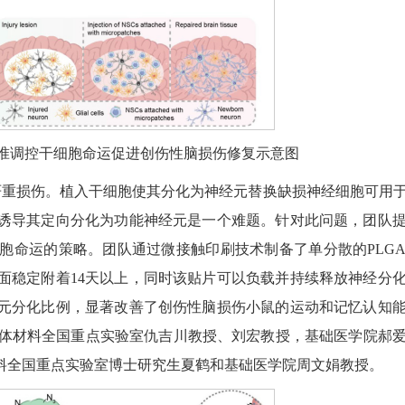
精准调控干细胞命运促进创伤性脑损伤修复示意图
严重损伤。植入干细胞使其分化为神经元替换缺损神经细胞可用
诱导其定向分化为功能神经元是一个难题。针对此问题，团队
胞命运的策略。团队通过微接触印刷技术制备了单分散的PLG
面稳定附着14天以上，同时该贴片可以负载并持续释放神经分
元分化比例，显著改善了创伤性脑损伤小鼠的运动和记忆认知
体材料全国重点实验室仇吉川教授、刘宏教授，基础医学院郝
料全国重点实验室博士研究生夏鹤和基础医学院周文娟教授。