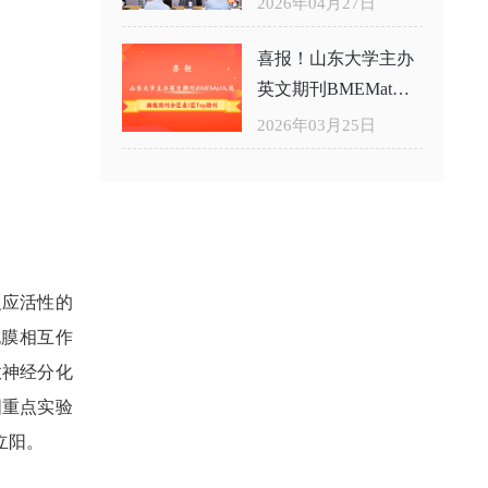
2026年04月27日
喜报！山东大学主办
英文期刊BMEMat入
选新锐期刊分区表1
2026年03月25日
区Top期刊
反应活性的
胞膜相互作
放神经分化
国重点实验
立阳。