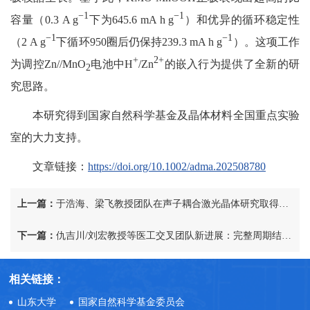
−1
−1
容量（0.3 A g
下为645.6 mA h g
）和优异的循环稳定性
−1
−1
（2 A g
下循环950圈后仍保持239.3 mA h g
）。这项工作
+
2+
为调控Zn//MnO
电池中H
/Zn
的嵌入行为提供了全新的研
2
究思路。
本研究得到国家自然科学基金及晶体材料全国重点实验
室的大力支持。
文章链接：
https://doi.org/10.1002/adma.202508780
上一篇：
于浩海、梁飞教授团队在声子耦合激光晶体研究取得新进展
下一篇：
仇吉川/刘宏教授等医工交叉团队新进展：完整周期结构胶原微纤维用于工程化干细胞球体以及脊髓损伤修复
相关链接：
山东大学
国家自然科学基金委员会