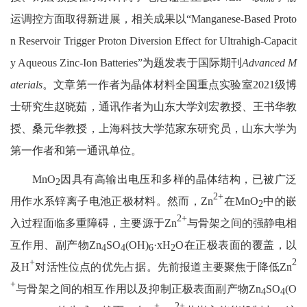
运调控方面取得新进展，相关成果以“Manganese‑Based Proto
n Reservoir Trigger Proton Diversion Effect for Ultrahigh‑Capacit
y Aqueous Zinc‑Ion Batteries”为题发表于国际期刊
Advanced M
aterials
。文章第一作者为晶体材料全国重点实验室2021级博
士研究生赵晓茹，通讯作者为山东大学刘宏教授、王书华教
授、桑元华教授，上海科技大学范家东研究员，山东大学为
第一作者和第一通讯单位。
MnO
因具有高输出电压和多样的晶体结构，已被广泛
2
2+
用作水系锌离子电池正极材料。然而，Zn
在MnO
中的嵌
2
2+
入过程面临多重障碍，主要源于Zn
与骨架之间的强静电相
互作用、副产物Zn
SO
(OH)
·xH
O在正极表面的覆盖，以
4
4
6
2
+
2
及H
对活性位点的优先占据。先前报道主要聚焦于降低Zn
+
与骨架之间的相互作用以及抑制正极表面副产物Zn
SO
(O
4
4
+
2+