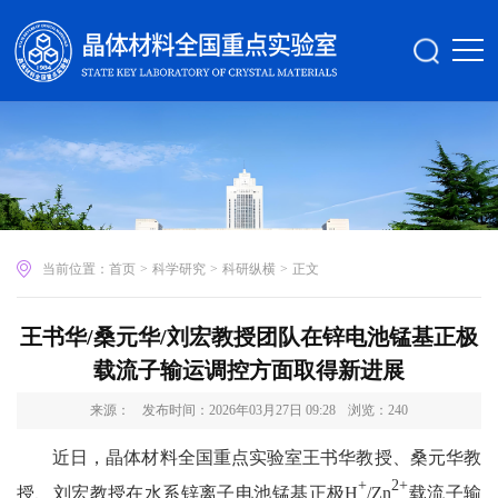
当前位置：
首页
>
科学研究
>
科研纵横
>
正文
王书华/桑元华/刘宏教授团队在锌电池锰基正极
载流子输运调控方面取得新进展
来源：
发布时间：2026年03月27日 09:28
浏览：
240
近日，晶体材料全国重点实验室王书华教授、桑元华教
+
2+
授、刘宏教授在水系锌离子电池锰基正极H
/Zn
载流子输