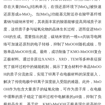
存在大量[MnO
]结构单元，在强还原环境下[MnO
]被快速
6
6
还原形成α-MnO
。当[MnO
]功能基元附近存在羧甲基纤维
2
6
素钠与碳纳米管时，其表面丰富的羧基能够提高局域质子浓
度，这些质子参与锰氧化物的晶体生长过程，进而促进MnO
OH的生成。需要指出的是，碳纳米管的一维π-π共轭导电网
络可加速还原剂的电子转移，抑制了MnOOH随机成核，导
致单晶MnOOH生成。最终，成功制备了KMO-MnOOH复合
正极材料。通过非原位XANES，XRD，TEM等多种表征探
究了循环过程中的储能机制，揭示了复合材料中单晶MnOO
H的质子分流效应，实现了锌离子在电极材料的深度嵌入，
解决了传统电极中锌离子深度嵌入受阻的难题。此外，MnO
OH作为包含大量质子的锰氧化物，可作为质子库，在电极
中缓释的质子稳定了循环过程中电解液的pH值，抑制了负
极枝晶生长。基于此，KMO-MnOOH正极表现出超高的比