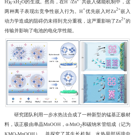
H)
·xH
O的生成。然而，在H
/Zn
共嵌入储能机制中，这
6
2
+
2+
两种离子表现出竞争性嵌入行为。H
优先嵌入对Zn
嵌入
2+
动力学造成的阻碍仍未得到充分重视，这严重影响了Zn
的
传输并影响了电池的电化学性能。
研究团队利用一步水热法合成了一种新型的锰基正极材
料，该正极由单晶MnOOH，α-MnO
和碳纳米管组成（记为
2
KMO-MnOOH），并探究了其生长机制。水热局部环境中