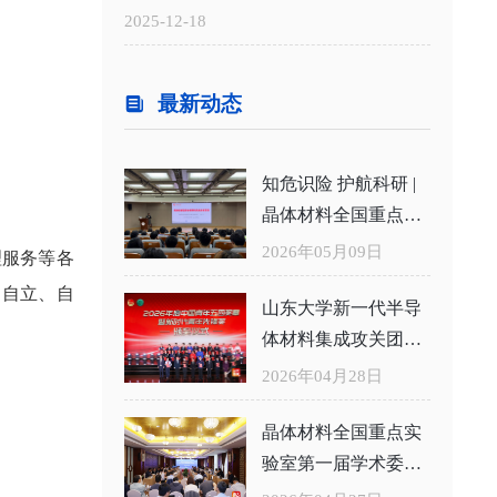
告
2025-12-18
最新动态
知危识险 护航科研 |
晶体材料全国重点实
验室举办危化品安全
2026年05月09日
理服务等各
知识专题培训
、自立、自
山东大学新一代半导
体材料集成攻关团队
获评2026年度中国青
2026年04月28日
年五四奖章集体
晶体材料全国重点实
验室第一届学术委员
会二次会议举行