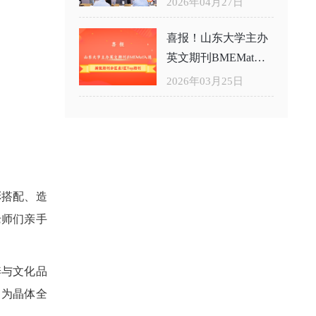
2026年04月27日
喜报！山东大学主办
英文期刊BMEMat入
选新锐期刊分区表1
2026年03月25日
区Top期刊
彩搭配、造
老师们亲手
养与文化品
，为晶体全