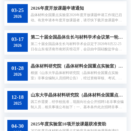
验室2026年4月30
2026年度开放课题申请通知
03-25
晶体材料全国重点实验室2026年度开放课题申请工作现已启
2026
动。有意申请本年度开放课题者，请尽快下载开放课题申请
书（附件1），将填写好的开放课题申请书及所需相关附件电
子版（Word）、加盖所在单位主管科研部门公章的扫描版
（PDF），于4月15日（周三）17:00前发送至邮箱cmskl@sd
第二十届全国晶体生长与材料学术会议第一轮通知
03-17
u.edu.cn。开放课题申请指南见附件2。联系电话：0531-8836
第二十届全国晶体生长与材料学术会议定于2026年8月22-25
2026
4963联系人：赵老师邮 箱：cmskl@sdu.edu.cn网 址：https://s
日在山东省济南市南郊宾馆召开，会议由中国硅酸盐学会晶
klcm.sdu.edu.cn/晶体材料全国...
体生长与材料分会和中国硅酸盐学会主办，由山东大学承
办，中国晶体学会晶体生长与材料表征专业委员会、中国晶
体学会晶体应用与产业分会、中国晶体学会、南京大学、天
晶体材料研究院（晶体材料全国重点实验室）非事业编制人员拟聘用人选公示
01-28
津理工大学、济南量子技术研究院、中国科学院福建物质结
根据《山东大学晶体材料研究院（晶体材料全国重点实验
2026
构研究所、中国科学院上海硅酸盐研究所、中国科学院上海
室）非事业编制人员招聘公告》，经过资格审核、考试、体
光学精密机械研究所、中国科学院理化...
检与考察等程序，拟聘用黄峰为晶体材料研究院（晶体材料
全国重点实验室）机电运维岗位人员。公示时间：2026年1月
28日-2月3日接访时间：上午9:00-11:30，下午14:30-17:00公示
山东大学晶体材料研究院（晶体材料全国重点实验室）非事业编制人员招聘公告
12-18
电话：0531-88364963（非工作时间请发邮件）公示邮箱：zh
因工作需要，经学校批准，现面向社会公开招聘1名非事业编
2025
aochunxiao@sdu.edu.cn晶体材料研究院（晶体材料全国重点
制人员，相关事项公布如下：一、基本条件此次招聘非事业
实验室）2026年1月28
编制人员的基本条件、待遇及招聘程序参照《山东大学招聘
非事业编制人员的基本条件、待遇及工作程序》的有关规定
执行（链接如下）。https://rsrc.sdu.edu.cn/rscx/info/1367/7445.
2025年度实验室10项开放课题获准资助
04-30
htm二、招聘岗位及工作地点（一）招聘岗位：专技岗1人；
2025年度晶体材料全国重点实验室共收到开放课题申请63