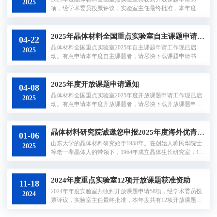
2025
（二）工作地点：山东济南（章丘基地）。三、岗位职责及
项，经学术委员投票评议，实验室主任最终批准，本年度共
岗位条件（一）岗位职责...
有10项开放课题获准资助。详见附件。晶体材料全国重点实
验室2025年4月30
2025年晶体材料全国重点实验室自主课题申请通知
04-22
晶体材料全国重点实验室2025年自主课题申请工作现已启
2025
动。有意申请本年度自主课题者，请尽快下载课题申请书
（附件1），于2025年5月16日前，将电子版课题申请书（Wo
rd）、签字扫描版课题申请书（PDF）发送至cmskl@sdu.edu.
cn，将签字纸质版课题申请书1份递/寄送地址：山东省济南
2025年度开放课题申请通知
04-08
市山大南路27号，山东大学中心校区功能晶体材料楼340室，
晶体材料全国重点实验室2025年度开放课题申请工作现已启
2025
收件人：赵老师，联系电话：0531-88364315。课题申请指南
动。有意申请本年度开放课题者，请尽快下载开放课题申请
详见附件5。晶体材料全国重点实验室2...
书（附件1），将填写好的开放课题申请书及所需相关附件电
子版（Word）、加盖所在单位主管科研部门公章的扫描版
（PDF），于4月22日（周二）17:00前发送至邮箱cmskl@sd
晶体材料研究院诚邀您申报2025年度海外优青项目
01-06
u.edu.cn。开放课题申请指南见附件2。联系电话：0531-8836
山东大学的晶体材料研究始于1958年。在创始人蒋民华院士
2025
4315联系人： 赵老师邮 箱：cmskl@sdu.edu.cn网 址：http://w
等老一辈晶体人的带领下，1964年成立晶体生长研究室，197
ww.sklcm.sdu.edu.cn/晶体材料...
8年成立山东大学晶体材料研究院（晶体院）。1984年组建山
东大学晶体材料国家重点实验室，是我国首批建设的10家国
家重点实验室之一，1987年通过验收并开放运行。多年来，
2024年度重点实验室12项开放课题获准资助
11-18
晶体院人始终秉承“需求牵引，单晶为本，敬业团结，育晶育
2024年年度实验室共收到开放课题申请58项，经学术委员投
2024
人”的理念。LAP（L-精氨酸一水磷酸盐）、KTP（KTiOPO
票评议，实验室主任最终批准，本年度共有12项开放课题获
4）等多种功能晶体生长研发蜚声国...
准资助。详见附件。 晶